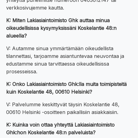
yhteyttä puhelimitse numeroon 0403612147 tai
verkkosivujemme kautta.
K: Miten Lakiasiaintoimisto Ghk auttaa minua
oikeudellisissa kysymyksissäni Koskelantie 48:n
alueella?
V: Autamme sinua ymmärtämään oikeudellista
tilannettasi, tarjoamme asiantuntevaa neuvontaa ja
edustamme sinua tarvittaessa oikeudellisissa
prosesseissa.
K: Onko Lakiasiaintoimisto Ghk:lla muita toimipisteitä
kuin Koskelantie 48, 00610 Helsinki?
V: Palvelumme keskittyvät täysin Koskelantie 48,
00610 Helsinki -osoitteen paikallisiin asiakkaisiin.
K: Kuinka voin ottaa yhteyttä Lakiasiaintoimisto
Ghk:hon Koskelantie 48:n palveluista?