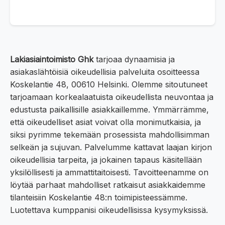
Lakiasiaintoimisto Ghk
tarjoaa dynaamisia ja
asiakaslähtöisiä oikeudellisia palveluita osoitteessa
Koskelantie 48, 00610 Helsinki. Olemme sitoutuneet
tarjoamaan korkealaatuista oikeudellista neuvontaa ja
edustusta paikallisille asiakkaillemme. Ymmärrämme,
että oikeudelliset asiat voivat olla monimutkaisia, ja
siksi pyrimme tekemään prosessista mahdollisimman
selkeän ja sujuvan. Palvelumme kattavat laajan kirjon
oikeudellisia tarpeita, ja jokainen tapaus käsitellään
yksilöllisesti ja ammattitaitoisesti. Tavoitteenamme on
löytää parhaat mahdolliset ratkaisut asiakkaidemme
tilanteisiin Koskelantie 48:n toimipisteessämme.
Luotettava kumppanisi oikeudellisissa kysymyksissä.