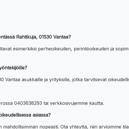
okentässä Rahtikuja, 01530 Vantaa?
kattavat esimerkiksi perheoikeuden, perintöoikeuden ja sop
öntekijöille?
 Vantaa asukkaille ja yrityksille, jotka tarvitsevat oikeudell
merossa 0403638293 tai verkkosivujemme kautta.
oikeudellisessa asiassa?
 mahdollisimman nopeasti. Ota yhteyttä, niin arvioimme tila