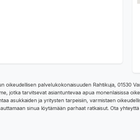
tun oikeudellisen palvelukokonaisuuden Rahtikuja, 01530 V
llemme, jotka tarvitsevat asiantuntevaa apua monenlaisissa o
aa asukkaiden ja yritysten tarpeisiin, varmistaen oikeudelli
 auttamaan sinua löytämään parhaat ratkaisut. Ota yhteyttä