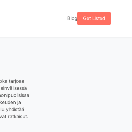
Blog
Get Listed
oka tarjoaa
ainvälisessä
monipuolisissa
ikeuden ja
lu yhdistää
at ratkaisut.