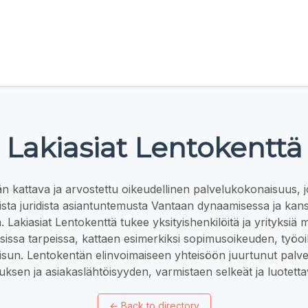
Lakiasiat Lentokenttä
n kattava ja arvostettu oikeudellinen palvelukokonaisuus, j
ista juridista asiantuntemusta Vantaan dynaamisessa ja kans
 Lakiasiat Lentokenttä tukee yksityishenkilöitä ja yrityksiä 
isissa tarpeissa, kattaen esimerkiksi sopimusoikeuden, työo
aisun. Lentokentän elinvoimaiseen yhteisöön juurtunut palve
ksen ja asiakaslähtöisyyden, varmistaen selkeät ja luotettav
←
Back to directory