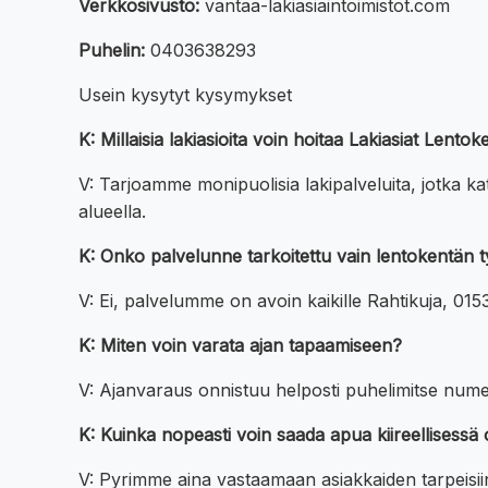
Verkkosivusto:
vantaa-lakiasiaintoimistot.com
Puhelin:
0403638293
Usein kysytyt kysymykset
K: Millaisia lakiasioita voin hoitaa Lakiasiat Lent
V: Tarjoamme monipuolisia lakipalveluita, jotka 
alueella.
K: Onko palvelunne tarkoitettu vain lentokentän ty
V: Ei, palvelumme on avoin kaikille Rahtikuja, 01530
K: Miten voin varata ajan tapaamiseen?
V: Ajanvaraus onnistuu helposti puhelimitse nu
K: Kuinka nopeasti voin saada apua kiireellisessä 
V: Pyrimme aina vastaamaan asiakkaiden tarpeisiin