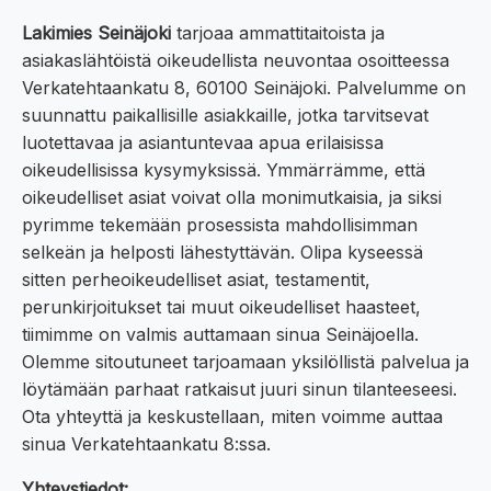
Lakimies Seinäjoki
tarjoaa ammattitaitoista ja
asiakaslähtöistä oikeudellista neuvontaa osoitteessa
Verkatehtaankatu 8, 60100 Seinäjoki. Palvelumme on
suunnattu paikallisille asiakkaille, jotka tarvitsevat
luotettavaa ja asiantuntevaa apua erilaisissa
oikeudellisissa kysymyksissä. Ymmärrämme, että
oikeudelliset asiat voivat olla monimutkaisia, ja siksi
pyrimme tekemään prosessista mahdollisimman
selkeän ja helposti lähestyttävän. Olipa kyseessä
sitten perheoikeudelliset asiat, testamentit,
perunkirjoitukset tai muut oikeudelliset haasteet,
tiimimme on valmis auttamaan sinua Seinäjoella.
Olemme sitoutuneet tarjoamaan yksilöllistä palvelua ja
löytämään parhaat ratkaisut juuri sinun tilanteeseesi.
Ota yhteyttä ja keskustellaan, miten voimme auttaa
sinua Verkatehtaankatu 8:ssa.
Yhteystiedot: