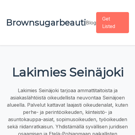
Get
Brownsugarbeauti
Blog
Listed
Lakimies Seinäjoki
Lakimies Seinäjoki tarjoaa ammattitaitoista ja
asiakaslähtöistä oikeudellista neuvontaa Seinäjoen
alueella. Palvelut kattavat laajasti oikeudenalat, kuten
perhe- ja perintöoikeuden, kiinteistö- ja
asuntokauppa-asiat, sopimusoikeuden, työoikeuden
sekä riidanratkaisun. Yhdistämällä syvällisen juridisen
osaamisen ja Etelä-Pohjanmaan paikallisten