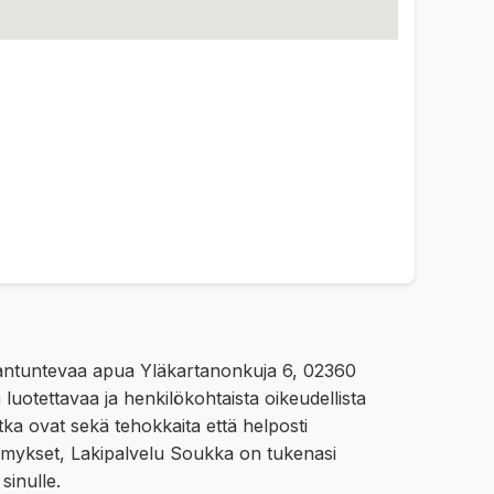
siantuntevaa apua Yläkartanonkuja 6, 02360
 luotettavaa ja henkilökohtaista oikeudellista
ka ovat sekä tehokkaita että helposti
kysymykset, Lakipalvelu Soukka on tukenasi
sinulle.