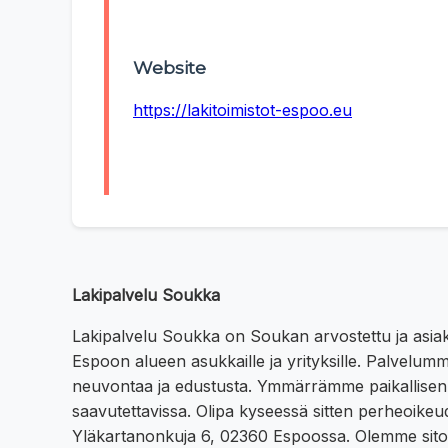
Website
https://lakitoimistot-espoo.eu
Lakipalvelu Soukka
Lakipalvelu Soukka on Soukan arvostettu ja asiak
Espoon alueen asukkaille ja yrityksille. Palvelumme
neuvontaa ja edustusta. Ymmärrämme paikallisen yh
saavutettavissa. Olipa kyseessä sitten perheoikeud
Yläkartanonkuja 6, 02360 Espoossa. Olemme sitout