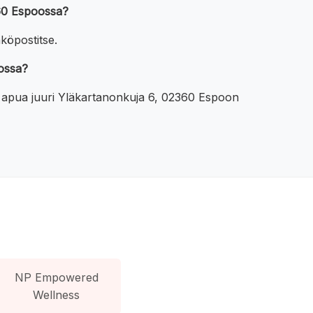
360 Espoossa?
köpostitse.
oossa?
ta apua juuri Yläkartanonkuja 6, 02360 Espoon
NP Empowered
Wellness